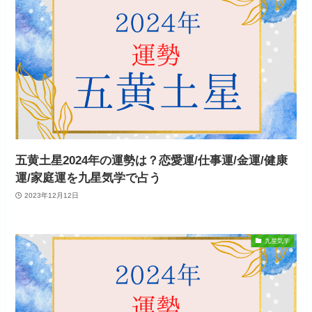
五黄土星2024年の運勢は？恋愛運/仕事運/金運/健康
運/家庭運を九星気学で占う
2023年12月12日
九星気学