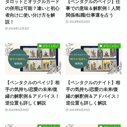
タロットとオラクルカード
【ペンタクルのペイジ】仕
の併用は可能？違いと初心
事での意味＆解釈例！人間
者向けに使い分け方を解
関係/転職/仕事運を占う
説！
2023年9月26日
2024年12月3日
タロット占い
タロット占い
【ペンタクルのペイジ】相
【ペンタクルのナイト】相
手の気持ち/恋愛の未来/復
手の気持ち/恋愛の未来/復
縁の解釈例＆アドバイス！
縁の解釈例＆アドバイス！
逆位置も詳しく解説
逆位置も詳しく解説
2023年9月26日
2023年9月25日
タロット占い
タロット占い