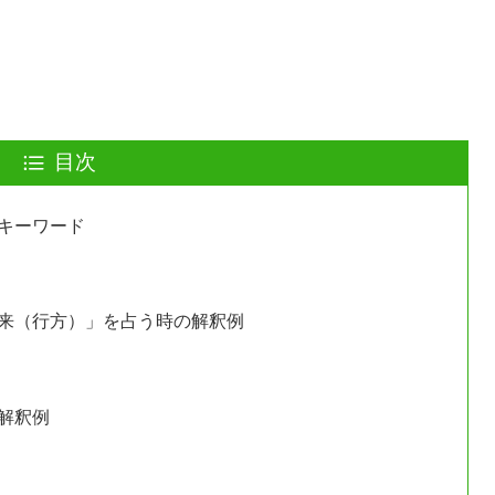
目次
キーワード
来（行方）」を占う時の解釈例
解釈例