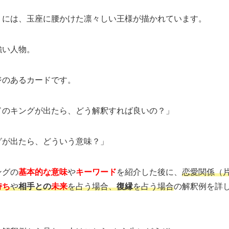
」には、玉座に腰かけた凛々しい王様が描かれています。
強い人物。
ジのあるカードです。
ドのキングが出たら、どう解釈すれば良いの？」
グが出たら、どういう意味？」
ングの
基本的な意味
や
キーワード
を紹介した後に、
恋愛関係（
持ち
や
相手との
未来
を占う場合、
復縁
を占う場合
の解釈例を詳