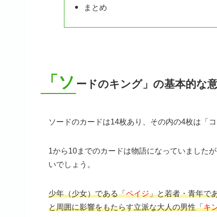
まとめ
「ソ
ードのキング」の基本的な
ソードのカードは14枚あり、その内の4枚は「
1から10までのカードは物語になっていました
いでしょう。
少年（少女）である「
ペイジ
」と若者・青年で
と周囲に影響をもたらす立派な大人の男性「
キ