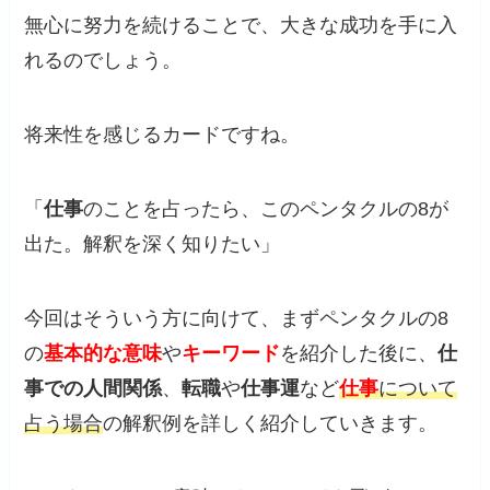
無心に努力を続けることで、大きな成功を手に入
れるのでしょう。
将来性を感じるカードですね。
「
仕事
のことを占ったら、このペンタクルの8が
出た。解釈を深く知りたい」
今回はそういう方に向けて、まずペンタクルの8
の
基本的な意味
や
キーワード
を紹介した後に、
仕
事での人間関係
、
転職
や
仕事運
など
仕事
について
占う場合
の解釈例を詳しく紹介していきます。