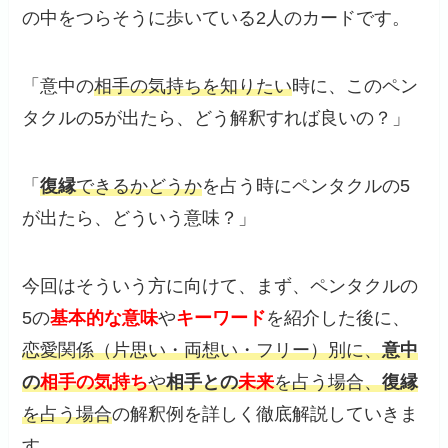
の中をつらそうに歩いている2人のカードです。
「意中の
相手の気持ちを知りたい
時に、このペン
タクルの5が出たら、どう解釈すれば良いの？」
「
復縁
できるかどうか
を占う時にペンタクルの5
が出たら、どういう意味？」
今回はそういう方に向けて、まず、ペンタクルの
5の
基本的な意味
や
キーワード
を紹介した後に、
恋愛関係（片思い・両想い・フリー）別に、
意中
の
相手の気持ち
や
相手との
未来
を占う場合、
復縁
を占う場合
の解釈例を詳しく徹底解説していきま
す。