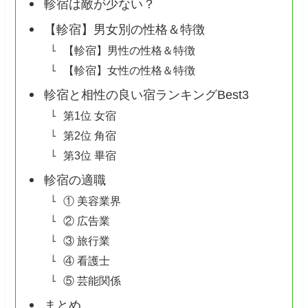
軫宿は敵が少ない？
【軫宿】男女別の性格＆特徴
【軫宿】男性の性格＆特徴
【軫宿】女性の性格＆特徴
軫宿と相性の良い宿ランキングBest3
第1位 女宿
第2位 角宿
第3位 畢宿
軫宿の適職
① 美容業界
② 広告業
③ 旅行業
④ 看護士
⑤ 芸能関係
まとめ