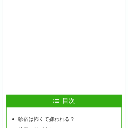
目次
軫宿は怖くて嫌われる？