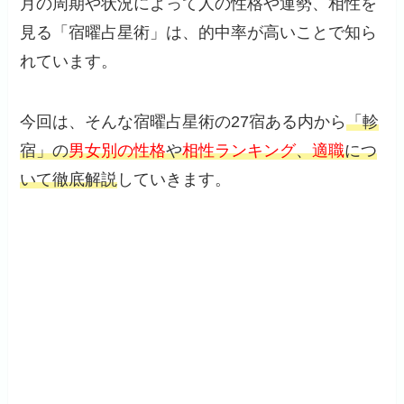
月の周期や状況によって人の性格や運勢、相性を
見る「宿曜占星術」は、的中率が高いことで知ら
れています。
今回は、そんな宿曜占星術の27宿ある内から
「軫
宿」の
男女別の性格
や
相性ランキング
、
適職
につ
いて徹底解説
していきます。