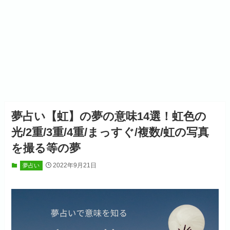
夢占い【虹】の夢の意味14選！虹色の
光/2重/3重/4重/まっすぐ/複数/虹の写真
を撮る等の夢
2022年9月21日
夢占い