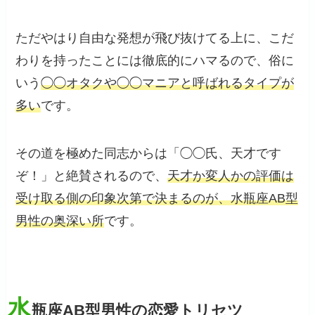
ただやはり自由な発想が飛び抜けてる上に、こだ
わりを持ったことには徹底的にハマるので、俗に
いう
◯◯オタクや◯◯マニアと呼ばれるタイプが
多い
です。
その道を極めた同志からは「◯◯氏、天才です
ぞ！」と絶賛されるので、
天才か変人かの評価は
受け取る側の印象次第で決まるのが、水瓶座AB型
男性の奥深い所
です。
水
瓶座AB型男性の恋愛トリセツ