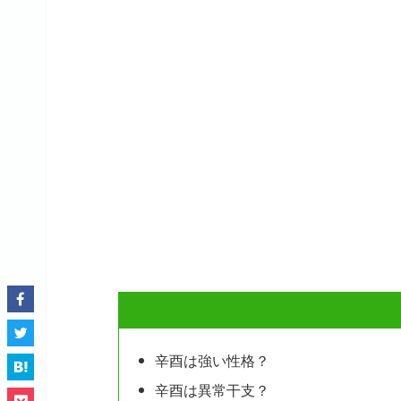
辛酉は強い性格？
辛酉は異常干支？