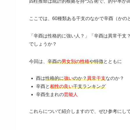
四柱推命は統計的根拠を持つ占術で、的中率が
ここでは、60種類ある干支のなかで辛酉（かの
「辛酉は性格的に強い人？」「辛酉は異常干支
でしょうか？
今回は、
辛酉の
男女別の性格
や特徴
とともに
酉は
性格的に
強い
のか？
異常干支
なのか？
辛酉と
相性の良い
干支ランキング
辛酉生まれの
芸能人
これらについて紹介しますので、ぜひ参考にし