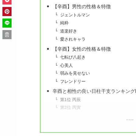
【辛酉】男性の性格＆特徴
ジェントルマン
純粋
道楽好き
愛されキャラ
【辛酉】女性の性格＆特徴
七転び八起き
心美人
弱みを見せない
フレンドリー
辛酉と相性の良い日柱干支ランキングBe
第1位 丙辰
第2位 丙寅