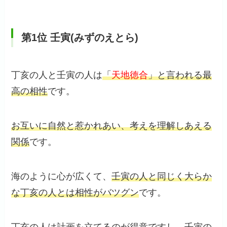
第1位
壬寅(みずのえとら)
丁亥の人と壬寅の人は
「
天地徳合
」と言われる最
高の相性
です。
お互いに自然と惹かれあい、考えを理解しあえる
関係
です。
海のように心が広くて、
壬寅の人と同じく大らか
な丁亥の人とは相性がバツグン
です。
丁亥の人は計画を立てるのが得意ですし、壬寅の